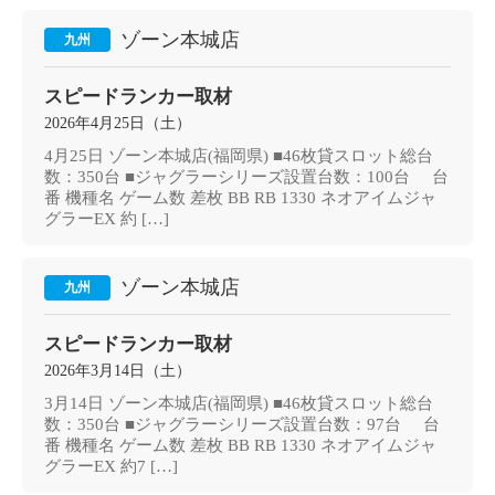
ゾーン本城店
九州
スピードランカー取材
2026年4月25日（土）
4月25日 ゾーン本城店(福岡県) ■46枚貸スロット総台
数：350台 ■ジャグラーシリーズ設置台数：100台 台
番 機種名 ゲーム数 差枚 BB RB 1330 ネオアイムジャ
グラーEX 約 […]
ゾーン本城店
九州
スピードランカー取材
2026年3月14日（土）
3月14日 ゾーン本城店(福岡県) ■46枚貸スロット総台
数：350台 ■ジャグラーシリーズ設置台数：97台 台
番 機種名 ゲーム数 差枚 BB RB 1330 ネオアイムジャ
グラーEX 約7 […]