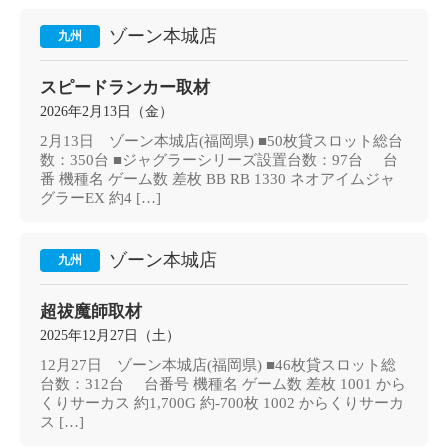
ゾーン本城店
九州
スピードランカー取材
2026年2月13日（金）
2月13日 ゾーン本城店(福岡県) ■50枚貸スロット総台
数：350台 ■ジャグラーシリーズ設置台数：97台 台
番 機種名 ゲーム数 差枚 BB RB 1330 ネオアイムジャ
グラーEX 約4 […]
ゾーン本城店
九州
超祓魔師取材
2025年12月27日（土）
12月27日 ゾーン本城店(福岡県) ■46枚貸スロット総
台数：312台 台番号 機種名 ゲーム数 差枚 1001 から
くりサーカス 約1,700G 約-700枚 1002 からくりサーカ
ス […]