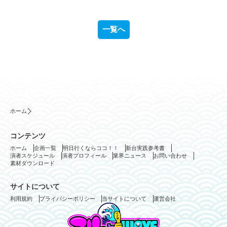
一覧へ
ホーム
コンテンツ
ホーム
企画一覧
明日行くならココ！！
新台実践参考書
演者スケジュール
演者プロフィール
業界ニュース
お問い合わせ
素材ダウンロード
サイトについて
利用規約
プライバシーポリシー
当サイトについて
運営会社