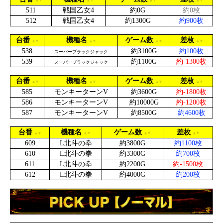
511
戦国乙女4
約0G
約0枚
512
戦国乙女4
約1300G
約900枚
台番
機種名
ゲーム数
差枚
538
約3100G
約100枚
スーパーブラックジャック
539
約1100G
約-1300枚
スーパーブラックジャック
台番
機種名
ゲーム数
差枚
585
モンキーターンV
約3600G
約-1800枚
586
モンキーターンV
約10000G
約-1200枚
587
モンキーターンV
約8500G
約4600枚
台番
機種名
ゲーム数
差枚
609
L北斗の拳
約3800G
約1100枚
610
L北斗の拳
約3300G
約700枚
611
L北斗の拳
約2200G
約-1500枚
612
L北斗の拳
約4000G
約200枚