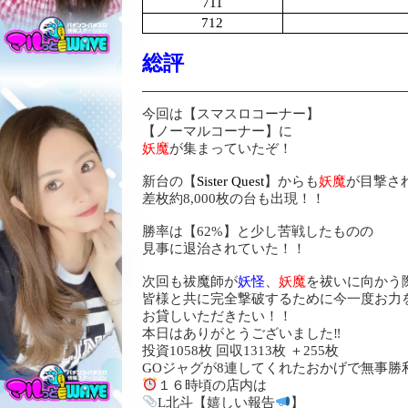
711
712
総評
今回は【スマスロコーナー】
【ノーマルコーナー】に
妖魔
が集まっていたぞ！
新台の【
Sister Quest
】からも
妖魔
が目撃さ
差枚約8,000枚の台も出現！！
勝率は【62%】と少し苦戦したものの
見事に退治されていた！！
次回も祓魔師が
妖怪
、
妖魔
を祓いに向かう
皆様と共に完全撃破するために今一度お力
お貸しいただきたい！！
本日はありがとうございました‼︎
投資1058枚 回収1313枚 ＋255枚
GOジャグが8連してくれたおかげで無事勝
１６時頃の店内は
L北斗【嬉しい報告
】