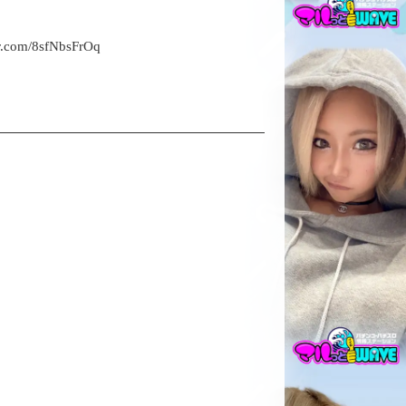
er.com/8sfNbsFrOq