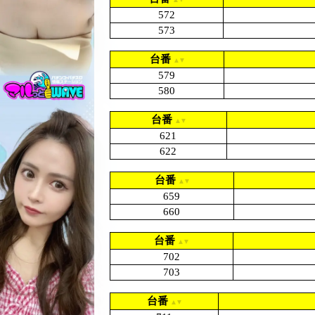
572
573
台番
579
580
台番
621
622
台番
659
660
台番
702
703
台番