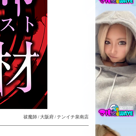
祓魔師
大阪府
テンイチ泉南店