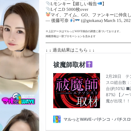
Lモンキー【嬉しい報告
】
LイニD 5000枚over
マイ、アイム、GO、ファンキーに仲良
— 後藤可奈
(@gtokana)
March 15, 202
※上記データはマルっとWAVE独自の調査に基づいております。
掲載情報は一部プロモーションを含みます
↓ ↓ 過去結果はこちら ↓ ↓