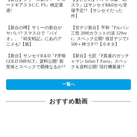
ードギアス３C.C. FS』検定通
スラ』はサンセイR&Dから登
過!
場予定!? 【サンセイだった
件】
【新台の噂】サミーの新台が
【甘デジ新台】平和『Pルパン
ヤバい!? スマスロで『バイ
三世 2000カラットの涙 129ve
オ』、『幼女戦記』にあのア
r』スペック公開! 強甘デジで1
ニメも!【盾】
500＋神ゴチ!?【小ネタ】
【新台】サンセイR＆D『P牙狼
【新台】七匠『P真速のガッチ
GOLD IMPACT』資料公開! 新
ャマン Infini-T Force』スペッ
筐体とスペックで覇権なるか!?
ク＆資料公開! 現行機最速!?
一覧へ
おすすめ動画