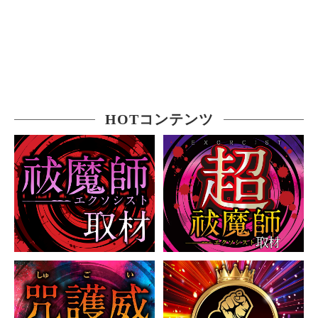
HOTコンテンツ