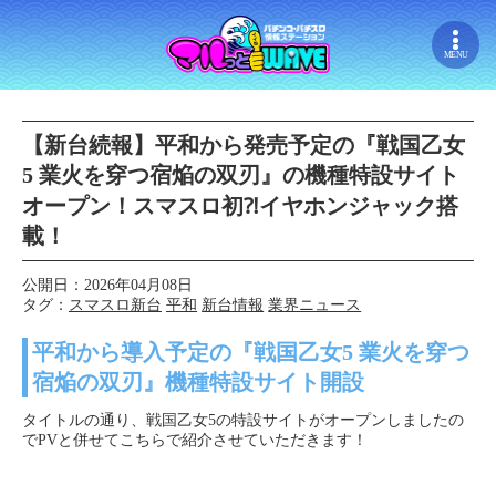
MENU
【新台続報】平和から発売予定の『戦国乙女
5 業火を穿つ宿焔の双刃』の機種特設サイト
オープン！スマスロ初⁈イヤホンジャック搭
載！
公開日：2026年04月08日
タグ：
スマスロ新台
平和
新台情報
業界ニュース
平和から導入予定の『戦国乙女5
業火を穿つ
宿焔の双刃
』機種特設サイト開設
タイトルの通り、戦国乙女5の特設サイトがオープンしましたの
でPVと併せてこちらで紹介させていただきます！