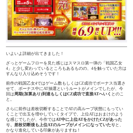
いよいよ詳細が出てきました！
ざっとゲームフローを見た感じはスマスロ第一弾の「戦国乙女
4」と少し変わっているところもあるものの、4を触っていた方は
すんなり入り込めそうです！
前作の戦国乙女4ではゲーム数もしくはCZ成功でボーナス当選さ
せて、ボーナス中にAT抽選というルートがメインでしたが、今
回は
周期(加算あり)到達もしくはCZ成功で直接ATへいく
とのこ
と。
さらに前作は差枚切断することでATの高ループ状態にもってい
くことで出玉を増やしていくタイプで、上位ATはおまけのよう
な感じでしたが、今作では
AT中に上位ATをかけたCZがあった
り、差枚切断後も上位ATのループがメインになっていたり
と、
かなり進化している印象がありますね！