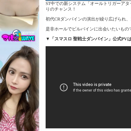
ST中での新システム「オールトリガーアタッ
りのチャンス！
初代CRダンバインの演出が繰り広げられ、
是非ホールでビルバインに出会いたいもの
▼「スマスロ 聖戦士ダンバイン」公式PV