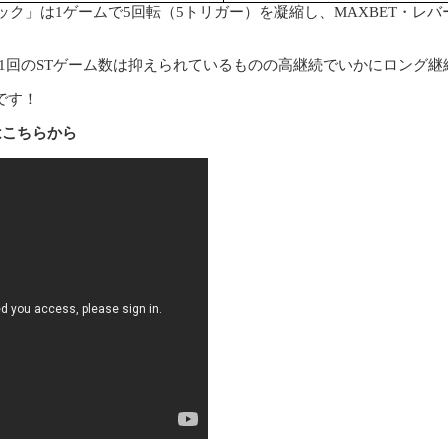
ク」は1ゲームで5回転（5トリガー）を凝縮し、MAXBET・レバ
1回のSTゲーム数は抑えられているものの高継続でいかにロング
です！
はこちらから