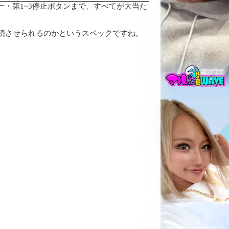
ー・第1~3停止ボタンまで、すべてが大当た
継続させられるのかというスペックですね。