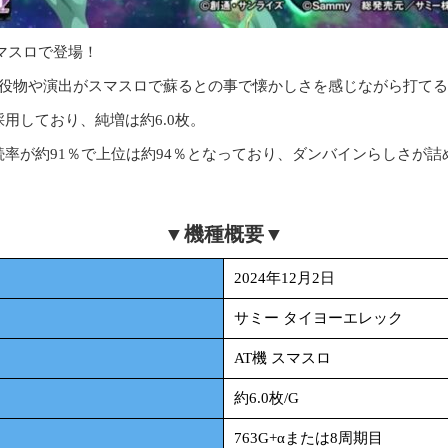
マスロで登場！
の役物や演出がスマスロで蘇るとの事で懐かしさを感じながら打て
採用しており、純増は約6.0枚。
継続率が約91％で上位は約94％となっており、ダンバインらしさが
▼機種概要▼
2024年12月2日
サミー タイヨーエレック
AT機 スマスロ
約6.0枚/G
763G+αまたは8周期目