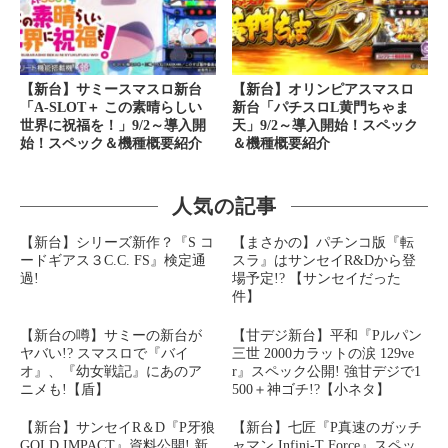
【新台】サミースマスロ新台
【新台】オリンピアスマスロ
「A-SLOT＋ この素晴らしい
新台「パチスロL黄門ちゃま
世界に祝福を！」9/2～導入開
天」9/2～導入開始！スペック
始！スペック＆機種概要紹介
＆機種概要紹介
人気の記事
【新台】シリーズ新作？『S コ
【まさかの】パチンコ版『転
ードギアス３C.C. FS』検定通
スラ』はサンセイR&Dから登
過!
場予定!? 【サンセイだった
件】
【新台の噂】サミーの新台が
【甘デジ新台】平和『Pルパン
ヤバい!? スマスロで『バイ
三世 2000カラットの涙 129ve
オ』、『幼女戦記』にあのア
r』スペック公開! 強甘デジで1
ニメも!【盾】
500＋神ゴチ!?【小ネタ】
【新台】サンセイR＆D『P牙狼
【新台】七匠『P真速のガッチ
GOLD IMPACT』資料公開! 新
ャマン Infini-T Force』スペッ