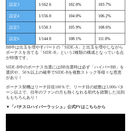
設定3
1/162.6
102.0%
103.7%
設定4
1/156.0
104.0%
106.2%
設定5
1/150.3
105.9%
108.6%
設定6
1/144.0
108.1%
111.0%
BB中は出玉を増やすパートの「SIDE-A」と出玉を増やしながら
ボーナスを当てる「SIDE-B」という2種類の構成となっている点
が特徴です。
SIDE-B中のボーナス当選にはBB当選時は必ず「ハイパーBB」を
選択や、50％以上の確率でSIDE-Bを複数ストック等様々な恩恵
があり！
ボーナス契機はリーチ目役100％で、リーチ目の総数は3,000パタ
ーン以上で、往年のファンの方も熱くなれる初代を踏襲した法則
ももちろんあり！
▼
「パチスロハイパーラッシュ」公式PVはこちらから