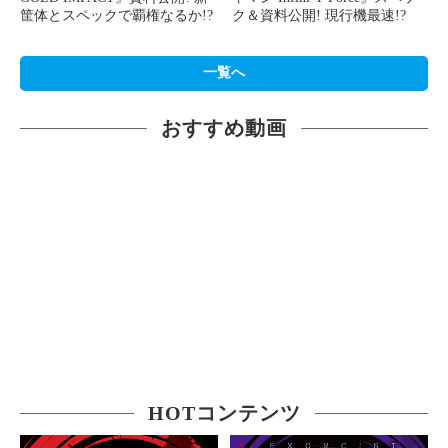
筐体とスペックで覇権なるか!?
ク＆資料公開! 現行機最速!?
一覧へ
おすすめ動画
HOTコンテンツ