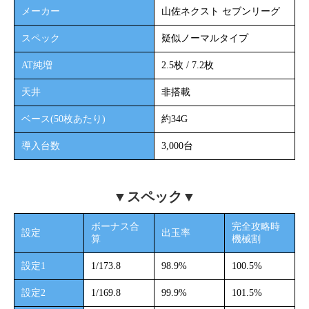
メーカー
山佐ネクスト セブンリーグ
スペック
疑似ノーマルタイプ
AT純増
2.5枚 / 7.2枚
天井
非搭載
ベース(50枚あたり)
約34G
導入台数
3,000台
▼スペック▼
ボーナス合
完全攻略時
設定
出玉率
算
機械割
設定1
1/173.8
98.9%
100.5%
設定2
1/169.8
99.9%
101.5%