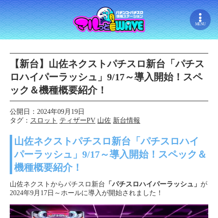
MENU
【新台】山佐ネクストパチスロ新台「パチス
ロハイパーラッシュ」9/17～導入開始！スペ
ック＆機種概要紹介！
公開日：2024年09月19日
タグ：
スロット
ティザーPV
山佐
新台情報
山佐ネクストパチスロ新台「パチスロハイ
パーラッシュ」9/17～導入開始！スペック＆
機種概要紹介！
山佐ネクストからパチスロ新台
「パチスロハイパーラッシュ」
が
2024年9月17日～ホールに導入が開始されました！