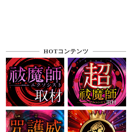
HOTコンテンツ