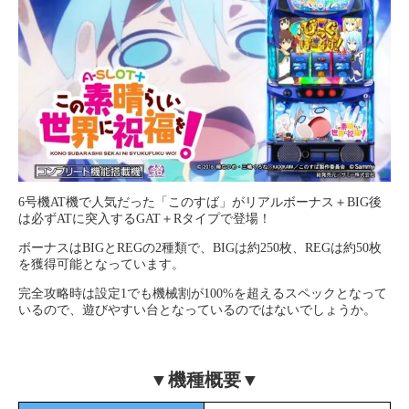
6号機AT機で人気だった「このすば」がリアルボーナス＋BIG後
は必ずATに突入するGAT＋Rタイプで登場！
ボーナスはBIGとREGの2種類で、BIGは約250枚、REGは約50枚
を獲得可能となっています。
完全攻略時は設定1でも機械割が100%を超えるスペックとなって
いるので、遊びやすい台となっているのではないでしょうか。
▼機種概要▼