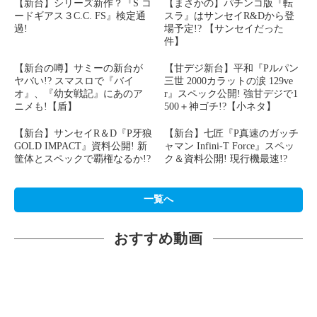
【新台】シリーズ新作？『S コ
【まさかの】パチンコ版『転
ードギアス３C.C. FS』検定通
スラ』はサンセイR&Dから登
過!
場予定!? 【サンセイだった
件】
【新台の噂】サミーの新台が
【甘デジ新台】平和『Pルパン
ヤバい!? スマスロで『バイ
三世 2000カラットの涙 129ve
オ』、『幼女戦記』にあのア
r』スペック公開! 強甘デジで1
ニメも!【盾】
500＋神ゴチ!?【小ネタ】
【新台】サンセイR＆D『P牙狼
【新台】七匠『P真速のガッチ
GOLD IMPACT』資料公開! 新
ャマン Infini-T Force』スペッ
筐体とスペックで覇権なるか!?
ク＆資料公開! 現行機最速!?
一覧へ
おすすめ動画