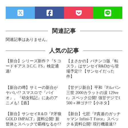
関連記事
関連記事はありません。
人気の記事
【新台】シリーズ新作？『S コ
【まさかの】パチンコ版『転
ードギアス３C.C. FS』検定通
スラ』はサンセイR&Dから登
過!
場予定!? 【サンセイだった
件】
【新台の噂】サミーの新台が
【甘デジ新台】平和『Pルパン
ヤバい!? スマスロで『バイ
三世 2000カラットの涙 129ve
オ』、『幼女戦記』にあのア
r』スペック公開! 強甘デジで1
ニメも!【盾】
500＋神ゴチ!?【小ネタ】
【新台】サンセイR＆D『P牙狼
【新台】七匠『P真速のガッチ
GOLD IMPACT』資料公開! 新
ャマン Infini-T Force』スペッ
筐体とスペックで覇権なるか!?
ク＆資料公開! 現行機最速!?