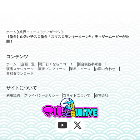
ホーム
業界ニュース
ティザーPV
【新台】山佐パチスロ新台「スマスロモンキーターンV」ティザームービーが公
開！
コンテンツ
ホーム
企画一覧
明日行くならココ！！
新台実践参考書
演者スケジュール
演者プロフィール
業界ニュース
お問い合わせ
素材ダウンロード
サイトについて
利用規約
プライバシーポリシー
当サイトについて
運営会社