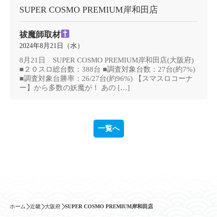
SUPER COSMO PREMIUM岸和田店
祓魔師取材
2024年8月21日（水）
8月21日 SUPER COSMO PREMIUM岸和田店(大阪府)
■２０スロ総台数：388台 ■調査対象台数：27台(約7%)
■調査対象台勝率：26/27台(約96%) 【スマスロコーナ
ー】から多数の妖魔が！ あの […]
一覧へ
ホーム
近畿
大阪府
SUPER COSMO PREMIUM岸和田店