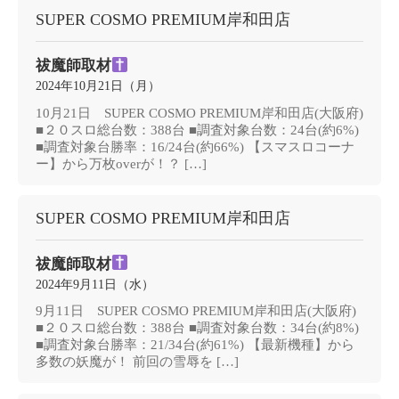
SUPER COSMO PREMIUM岸和田店
祓魔師取材
2024年10月21日（月）
10月21日 SUPER COSMO PREMIUM岸和田店(大阪府)
■２０スロ総台数：388台 ■調査対象台数：24台(約6%)
■調査対象台勝率：16/24台(約66%) 【スマスロコーナ
ー】から万枚overが！？ […]
SUPER COSMO PREMIUM岸和田店
祓魔師取材
2024年9月11日（水）
9月11日 SUPER COSMO PREMIUM岸和田店(大阪府)
■２０スロ総台数：388台 ■調査対象台数：34台(約8%)
■調査対象台勝率：21/34台(約61%) 【最新機種】から
多数の妖魔が！ 前回の雪辱を […]