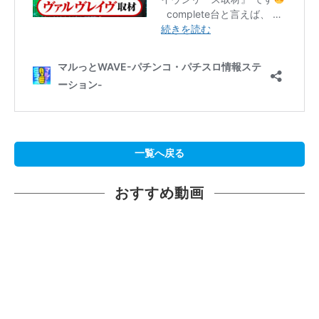
一覧へ戻る
おすすめ動画