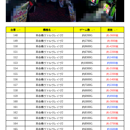
台番
機種名
ゲーム数
差枚
148
革命機ヴァルヴレイヴ2
約6200G
約-3600枚
149
革命機ヴァルヴレイヴ2
約5700G
約-900枚
150
革命機ヴァルヴレイヴ2
約9600G
約-4200枚
151
革命機ヴァルヴレイヴ2
約6700G
約-2200枚
152
革命機ヴァルヴレイヴ2
約8300G
約1400枚
153
革命機ヴァルヴレイヴ2
約10000G
約9800枚
154
革命機ヴァルヴレイヴ2
約6300G
約-3100枚
155
革命機ヴァルヴレイヴ2
約8300G
約-2200枚
156
革命機ヴァルヴレイヴ2
約6600G
約-5400枚
157
革命機ヴァルヴレイヴ2
約7500G
約5300枚
158
革命機ヴァルヴレイヴ2
約6600G
約-2600枚
159
革命機ヴァルヴレイヴ2
約6900G
約4900枚
160
革命機ヴァルヴレイヴ2
約5800G
約-3600枚
161
革命機ヴァルヴレイヴ2
約8100G
約2300枚
162
革命機ヴァルヴレイヴ2
約8100G
約-5200枚
163
革命機ヴァルヴレイヴ2
約9100G
約-900枚
164
革命機ヴァルヴレイヴ2
約8900G
約-3700枚
165
革命機ヴァルヴレイヴ2
約6300G
約1600枚