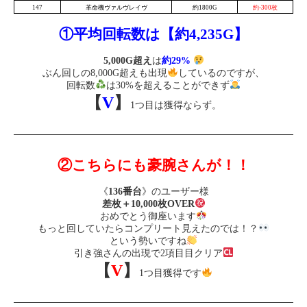
147
革命機ヴァルヴレイヴ
約1800G
約-300枚
①平均回転数は【約4,235G】
5,000G超え
は
約29%
ぶん回しの8,000G超えも出現
しているのですが、
回転数
は30%を超えることができず
【
V
】
1つ目は獲得ならず。
②こちらにも豪腕さんが！！
《
136番台
》のユーザー様
差枚＋10,000枚OVER
おめでとう御座います
もっと回していたらコンプリート見えたのでは！？
という勢いですね
引き強さんの出現で2項目目クリア
【
V
】
1つ目獲得です