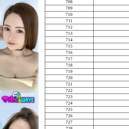
708
709
710
711
712
713
714
715
716
717
718
719
720
721
722
723
724
725
726
727
728