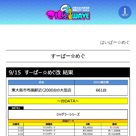
MENU
はいぱー☆めぐ
すーぱー☆めぐ