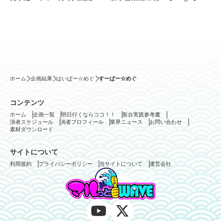
ホーム
企画結果
はいぱー☆めぐ
すーぱー☆めぐ
コンテンツ
ホーム
企画一覧
明日行くならココ！！
新台実践参考書
演者スケジュール
演者プロフィール
業界ニュース
お問い合わせ
素材ダウンロード
サイトについて
利用規約
プライバシーポリシー
当サイトについて
運営会社