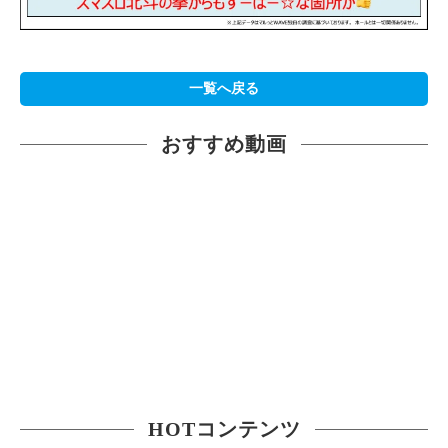
一覧へ戻る
おすすめ動画
HOTコンテンツ