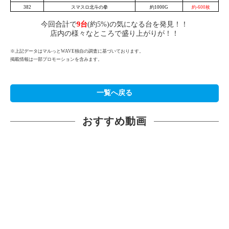
382
スマスロ北斗の拳
約1000G
約-600枚
今回合計で
9
台
(約5%)の気になる台を発見！！
店内の様々なところで盛り上がりが！！
※上記データはマルっとWAVE独自の調査に基づいております。
掲載情報は一部プロモーションを含みます。
一覧へ戻る
おすすめ動画