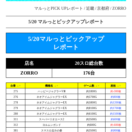
マルっとPICK UPレポート
近畿
京都府
ZORRO
5/20 マルっとピックアップレポート
5/20マルっとピックアップ
レポート
店名
20スロ総台数
ZORRO
176台
台番
機種名
ゲーム数
差枚
275
ハッピージャグラーVⅢ
約1800G
約-300枚
276
ネオアイムジャグラーEX
約5700G
約800枚
278
ネオアイムジャグラーEX
約5800G
約1200枚
279
ネオアイムジャグラーEX
約8100G
約1700枚
280
ネオアイムジャグラーEX
約6100G
約1500枚
311
スーパーリオエース2
約3500G
約600枚
312
ヨルムンガンド
約600G
約-600枚
381
スマスロ北斗の拳
約3500G
約900枚