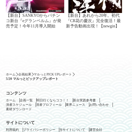
【新台】SANKYOからパチン
【新台】あれから20年。初代
コ新台『eグランベルム』が発
『CR花の慶次』完全復活！最
売予定！今年11月導入開始
新予告動画出現！【newgin】
ホーム
企画結果
マルっとPICK UPレポート
5/20 マルっとピックアップレポート
コンテンツ
ホーム
企画一覧
明日行くならココ！！
新台実践参考書
演者スケジュール
演者プロフィール
業界ニュース
お問い合わせ
素材ダウンロード
サイトについて
利用規約
プライバシーポリシー
当サイトについて
運営会社