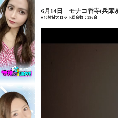
6月14日 モナコ香寺(兵庫県
■46枚貸スロット総台数：196台
動
画
プ
レ
ー
ヤ
ー