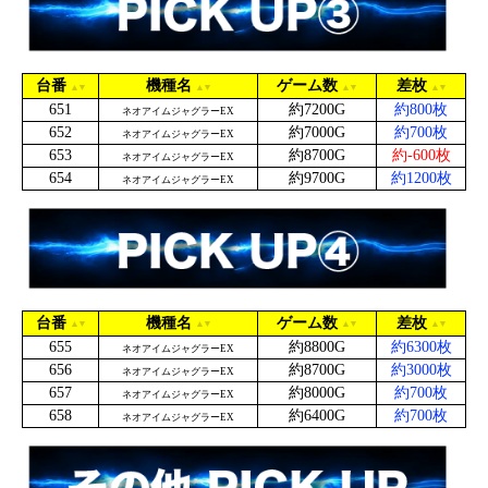
台番
機種名
ゲーム数
差枚
651
約7200G
約800枚
ネオアイムジャグラーEX
652
約7000G
約700枚
ネオアイムジャグラーEX
653
約8700G
約-600枚
ネオアイムジャグラーEX
654
約9700G
約1200枚
ネオアイムジャグラーEX
台番
機種名
ゲーム数
差枚
655
約8800G
約6300枚
ネオアイムジャグラーEX
656
約8700G
約3000枚
ネオアイムジャグラーEX
657
約8000G
約700枚
ネオアイムジャグラーEX
658
約6400G
約700枚
ネオアイムジャグラーEX