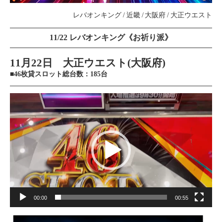
レバオンキング
近畿
大阪府
大正ウエスト
11/22 レバオンキング《お祈り派》
11月22日 大正ウエスト(大阪府)
■46枚貸スロット総台数：185台
動
画
プ
レ
ー
ヤ
ー
00:00
00:55