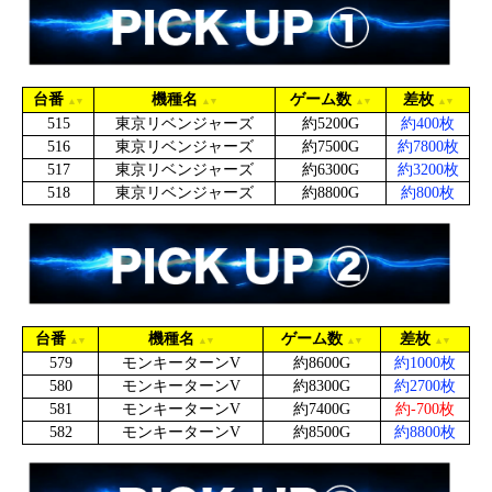
台番
機種名
ゲーム数
差枚
515
東京リベンジャーズ
約5200G
約400枚
516
東京リベンジャーズ
約7500G
約7800枚
517
東京リベンジャーズ
約6300G
約3200枚
518
東京リベンジャーズ
約8800G
約800枚
台番
機種名
ゲーム数
差枚
579
モンキーターンV
約8600G
約1000枚
580
モンキーターンV
約8300G
約2700枚
581
モンキーターンV
約7400G
約-700枚
582
モンキーターンV
約8500G
約8800枚