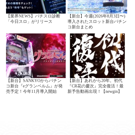
【業界NEWS】パチスロ診断
【新台】今週(2026年8月3日〜)
「今日スロ」がリリース
導入されたスロット新台パチン
コ新台まとめ
【新台】SANKYOからパチン
【新台】あれから20年。初代
コ新台『eグランベルム』が発
『CR花の慶次』完全復活！最
売予定！今年11月導入開始
新予告動画出現！【newgin】