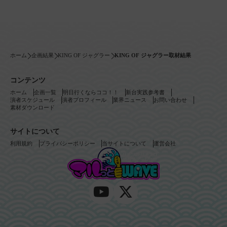
ホーム
企画結果
KING OF ジャグラー
KING OF ジャグラー取材結果
コンテンツ
ホーム
企画一覧
明日行くならココ！！
新台実践参考書
演者スケジュール
演者プロフィール
業界ニュース
お問い合わせ
素材ダウンロード
サイトについて
利用規約
プライバシーポリシー
当サイトについて
運営会社