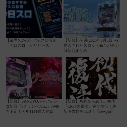
【業界NEWS】パチスロ診断
【新台】今週(2026年8月3日〜)
「今日スロ」がリリース
導入されたスロット新台パチン
コ新台まとめ
【新台】SANKYOからパチン
【新台】あれから20年。初代
コ新台『eグランベルム』が発
『CR花の慶次』完全復活！最
売予定！今年11月導入開始
新予告動画出現！【newgin】