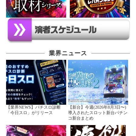
業界ニュース
【業界NEWS】パチスロ診断
【新台】今週(2026年8月3日〜)
「今日スロ」がリリース
導入されたスロット新台パチン
コ新台まとめ