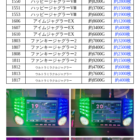
1550
ハッピージャグラーVⅢ
約8200G
約2800枚
1551
ハッピージャグラーVⅢ
約3700G
約1500枚
1553
ハッピージャグラーVⅢ
約6600G
約1900枚
1606
アイムジャグラーEX
約8600G
約1200枚
1607
アイムジャグラーEX
約3400G
約400枚
1610
アイムジャグラーEX
約6600G
約600枚
1803
ファンキージャグラー2
約7000G
約3200枚
1807
ファンキージャグラー2
約8400G
約2500枚
1808
ファンキージャグラー2
約6700G
約2300枚
1811
ファンキージャグラー2
約9200G
約1500枚
1812
約4700G
約600枚
ウルトラミラクルジャグラー
1813
約7600G
約1000枚
ウルトラミラクルジャグラー
1817
約8500G
約400枚
ウルトラミラクルジャグラー