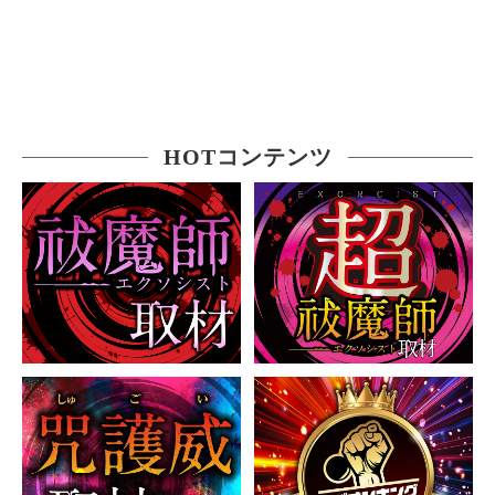
HOTコンテンツ