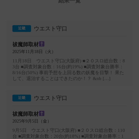
結果一覧
ウエスト守口
近畿
祓魔師取材
2025年11月18日（火）
11月18日 ウエスト守口(大阪府) ■２０スロ総台数：8
3台 ■調査対象台数：16台(約19%) ■調査対象台勝率：
8/16台(50%) 事前予想を上回る数の妖魔を目撃！ 果た
して、退治することはできたのか！？ &nb […]
ウエスト守口
近畿
祓魔師取材
2025年9月5日（金）
9月5日 ウエスト守口(大阪府) ■２０スロ総台数：110
台 ■調査対象台数：20台(約18%) ■調査対象台勝率：1