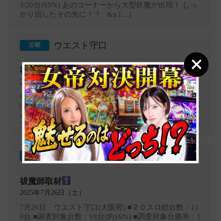
3/20台(65%) あのコーナーから大型妖魔が出現！ しっ
かり回したその先に！？ &n […]
ウエスト守口
近畿
祓魔師取材
2025年8月19日（火）
8月19日 ウエスト守口(大阪府) ■２０スロ総台数：11
0台 ■調査対象台数：20台(約18%) ■調査対象台勝率：1
4/20台(70%) 事前予想を上回る数の妖魔が出現！ あの
コーナーの展開に注目！？ […]
ウエスト守口
近畿
祓魔師取材
2025年7月26日（土）
7月26日 ウエスト守口(大阪府) ■２０スロ総台数：11
0台 ■調査対象台数：18台(約16%) ■調査対象台勝率：1