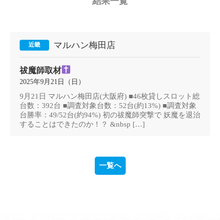
結果一覧
マルハン梅田店
近畿
祓魔師取材
2025年9月21日（日）
9月21日 マルハン梅田店(大阪府) ■46枚貸しスロット総
台数：392台 ■調査対象台数：52台(約13%) ■調査対象
台勝率：49/52台(約94%) 初の祓魔師突撃で 妖魔を退治
することはできたのか！？ &nbsp […]
一覧へ