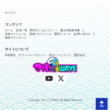
ホーム
コンテンツ
ホーム
企画一覧
明日行くならココ！！
新台実践参考書
演者スケジュール
演者プロフィール
業界ニュース
お問い合わせ
素材ダウンロード
サイトについて
利用規約
プライバシーポリシー
当サイトについて
運営会社
Copyright マルっとWAVE All Rights Reserved