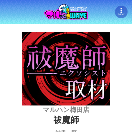
MENU
マルハン梅田店
祓魔師