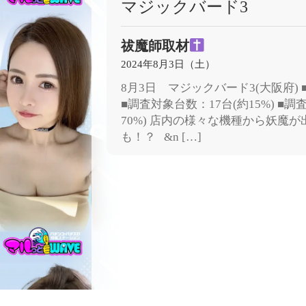
マジックバード3
祓魔師取材
2024年8月3日（土）
8月3日 マジックバード3(大阪府) 
■調査対象台数：17台(約15%) ■調
70%) 店内の様々な機種から妖魔
も！？ &n […]