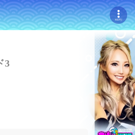
MENU
ド3