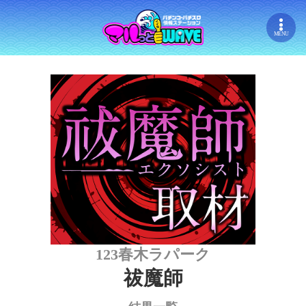
MENU
123春木ラパーク
祓魔師