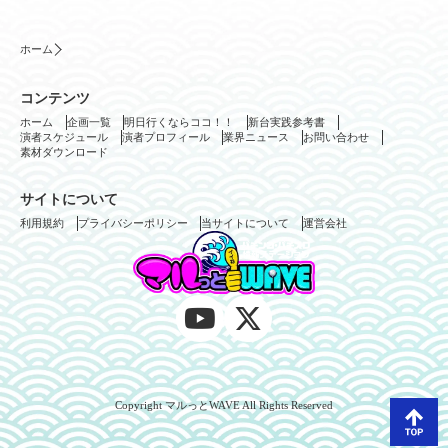
ホーム
コンテンツ
ホーム
企画一覧
明日行くならココ！！
新台実践参考書
演者スケジュール
演者プロフィール
業界ニュース
お問い合わせ
素材ダウンロード
サイトについて
利用規約
プライバシーポリシー
当サイトについて
運営会社
Copyright マルっとWAVE All Rights Reserved