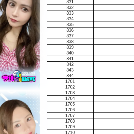
831
832
833
834
835
836
837
838
839
840
841
842
843
844
1701
1702
1703
1704
1705
1706
1707
1708
1709
1710