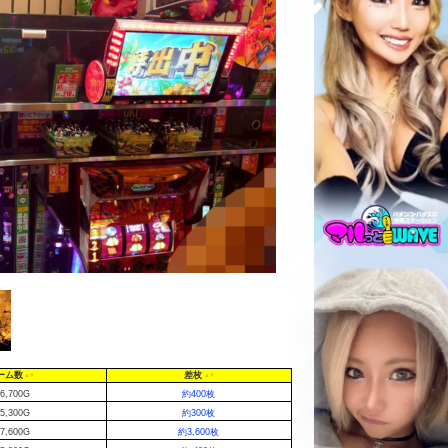
ーム数
差枚
6,700G
約400枚
5,300G
約300枚
7,600G
約3,600枚