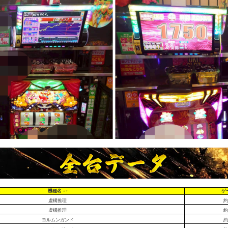
機種名
ゲ
虚構推理
約
虚構推理
約
ヨルムンガンド
約