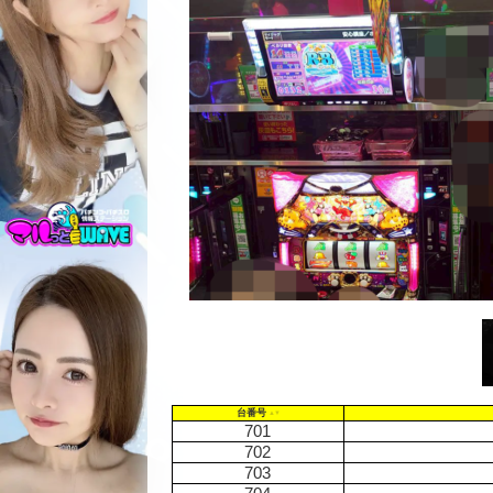
台番号
701
702
703