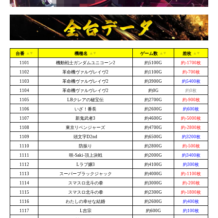
台番
機種名
ゲーム数
差枚
1101
機動戦士ガンダムユニコーン2
約5100G
約-1700枚
1102
革命機ヴァルヴレイヴ2
約1100G
約-700枚
1103
革命機ヴァルヴレイヴ2
約3900G
約5400枚
1104
革命機ヴァルヴレイヴ2
約0G
約0枚
1105
LBクレアの秘宝伝
約2700G
約-900枚
1106
いざ！番長
約2600G
約600枚
1107
新鬼武者3
約4600G
約-5000枚
1108
東京リベンジャーズ
約4700G
約-2800枚
1109
頭文字D2nd
約6500G
約3200枚
1110
防振り
約2800G
約-500枚
1111
咲-Saki-頂上決戦
約2000G
約3400枚
1112
Lラブ嬢3
約4100G
約300枚
1113
スーパーブラックジャック
約4000G
約-1100枚
1114
スマスロ北斗の拳
約3000G
約-200枚
1115
スマスロ北斗の拳
約2300G
約-1800枚
1116
わたしの幸せな結婚
約2600G
約400枚
1117
L吉宗
約600G
約100枚