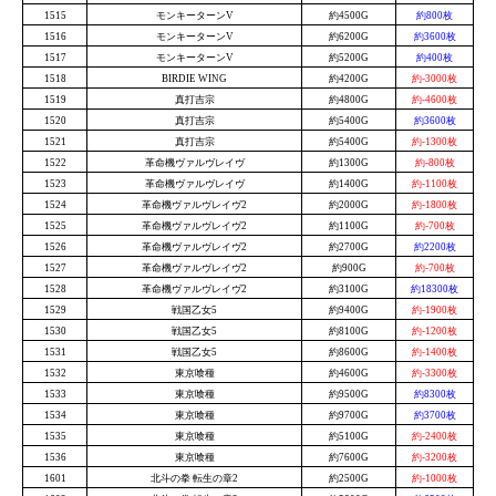
1515
モンキーターンV
約4500G
約800枚
1516
モンキーターンV
約6200G
約3600枚
1517
モンキーターンV
約5200G
約400枚
1518
BIRDIE WING
約4200G
約-3000枚
1519
真打吉宗
約4800G
約-4600枚
1520
真打吉宗
約5400G
約3600枚
1521
真打吉宗
約5400G
約-1300枚
1522
革命機ヴァルヴレイヴ
約1300G
約-800枚
1523
革命機ヴァルヴレイヴ
約1400G
約-1100枚
1524
革命機ヴァルヴレイヴ2
約2000G
約-1800枚
1525
革命機ヴァルヴレイヴ2
約1100G
約-700枚
1526
革命機ヴァルヴレイヴ2
約2700G
約2200枚
1527
革命機ヴァルヴレイヴ2
約900G
約-700枚
1528
革命機ヴァルヴレイヴ2
約3100G
約18300枚
1529
戦国乙女5
約9400G
約-1900枚
1530
戦国乙女5
約8100G
約-1200枚
1531
戦国乙女5
約8600G
約-1400枚
1532
東京喰種
約4600G
約-3300枚
1533
東京喰種
約9500G
約8300枚
1534
東京喰種
約9700G
約3700枚
1535
東京喰種
約5100G
約-2400枚
1536
東京喰種
約7600G
約-3200枚
1601
北斗の拳 転生の章2
約2500G
約-1000枚