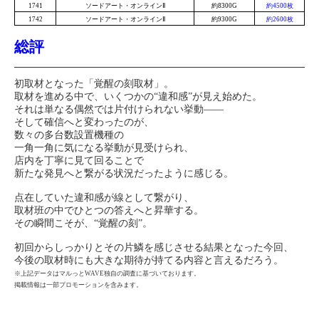
1741
ソードアート・オンラインⅡ
約8300G
約4500枚
1742
ソードアート・オンラインⅡ
約9300G
約2600枚
総評
初取材となった「覚醒の刻取材」。
取材を進める中で、いくつかの“違和感”が見え始めた。
それは単なる偶然では片付けられない挙動――
そして確信へと変わったのが、
数々の多台数設置機種の
一角一角に気になる挙動が見受けられ、
店内を丁寧に見て回ることで
新たな発見へと繋がる状況だったように感じる。
点在していた違和感が線として繋がり、
取材班の中でひとつの答えへと昇華する。
その瞬間こそが、“覚醒の刻”。
初回からしっかりとその片鱗を感じさせる結果となった今回、
今後の取材時にも大きな期待が持てる内容と言えるだろう。
※上記データはマルっとWAVE独自の調査に基づいております。
掲載情報は一部プロモーションを含みます。