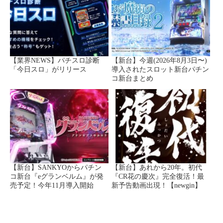
【業界NEWS】パチスロ診断
【新台】今週(2026年8月3日〜)
「今日スロ」がリリース
導入されたスロット新台パチン
コ新台まとめ
【新台】SANKYOからパチン
【新台】あれから20年。初代
コ新台『eグランベルム』が発
『CR花の慶次』完全復活！最
売予定！今年11月導入開始
新予告動画出現！【newgin】