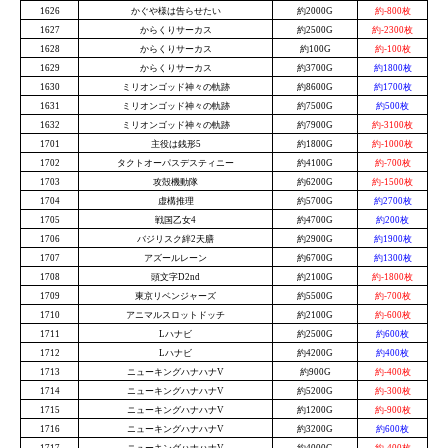
1626
かぐや様は告らせたい
約2000G
約-800枚
1627
からくりサーカス
約2500G
約-2300枚
1628
からくりサーカス
約100G
約-100枚
1629
からくりサーカス
約3700G
約1800枚
1630
ミリオンゴッド神々の軌跡
約8600G
約1700枚
1631
ミリオンゴッド神々の軌跡
約7500G
約500枚
1632
ミリオンゴッド神々の軌跡
約7900G
約-3100枚
1701
主役は銭形5
約1800G
約-1000枚
1702
タクトオーパスデスティニー
約4100G
約-700枚
1703
攻殻機動隊
約6200G
約-1500枚
1704
虚構推理
約5700G
約2700枚
1705
戦国乙女4
約4700G
約200枚
1706
バジリスク絆2天膳
約2900G
約1900枚
1707
アズールレーン
約6700G
約1300枚
1708
頭文字D2nd
約2100G
約-1800枚
1709
東京リベンジャーズ
約5500G
約-700枚
1710
アニマルスロットドッチ
約2100G
約-600枚
1711
Lハナビ
約2500G
約600枚
1712
Lハナビ
約4200G
約400枚
1713
ニューキングハナハナV
約900G
約-400枚
1714
ニューキングハナハナV
約5200G
約-300枚
1715
ニューキングハナハナV
約1200G
約-900枚
1716
ニューキングハナハナV
約3200G
約600枚
1717
ニューキングハナハナV
約4000G
約-400枚