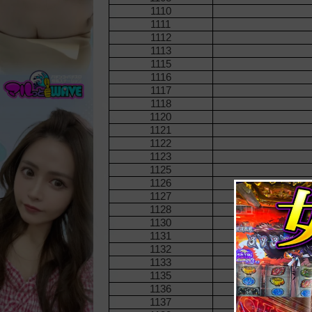
1110
1111
1112
1113
1115
1116
1117
1118
1120
1121
1122
1123
1125
1126
1127
1128
1130
1131
1132
1133
1135
1136
1137