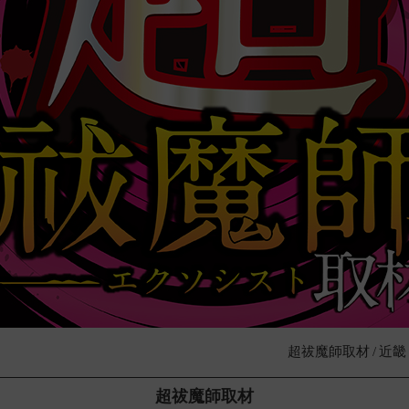
超祓魔師取材
近畿
超祓魔師取材