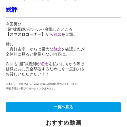
総評
今回再び
“超”祓魔師がホールへ突撃したところ
【スマスロコーナー】
から
怨念
を目撃。
特に
「真打吉宗」からは巨大な
怨念
を確認したが
全体的に見ると物足りない内容に。
次回も”超”祓魔師が
怨念
を払いに向かう際は
皆様と共に完全撃破するために今一度お力を
お貸しいただきたい！！
※上記データはマルっとWAVE独自の調査に基づいております。
掲載情報は一部プロモーションを含みます。
一覧へ戻る
おすすめ動画