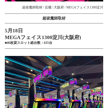
超祓魔師取材
近畿
大阪府
MEGAフェイス1300淀川
超祓魔師取材
5月18日
MEGAフェイス1300淀川(大阪府)
■46枚貸スロット総台数：635台