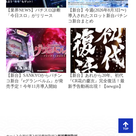
【業界NEWS】パチスロ診断
【新台】今週(2026年8月3日〜)
「今日スロ」がリリース
導入されたスロット新台パチン
コ新台まとめ
【新台】SANKYOからパチン
【新台】あれから20年。初代
コ新台『eグランベルム』が発
『CR花の慶次』完全復活！最
売予定！今年11月導入開始
新予告動画出現！【newgin】