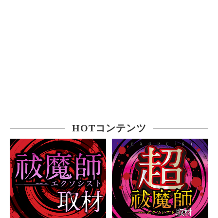
HOTコンテンツ