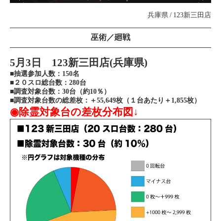
兵庫県
123新三田店
巫術／廻戦
5月3日 123新三田店(兵庫県)
■抽選参加人数：150名
■２０スロ総台数：280台
■調査対象台数：30台（約10％）
■調査対象台数の総差枚：＋55,649枚（１台あたり＋1,855
枚）
◉除霊対象台の差枚分布図↓