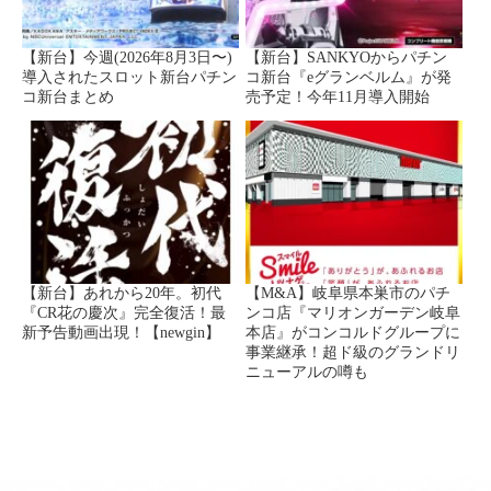
【新台】今週(2026年8月3日〜)
【新台】SANKYOからパチン
導入されたスロット新台パチン
コ新台『eグランベルム』が発
コ新台まとめ
売予定！今年11月導入開始
【新台】あれから20年。初代
【M&A】岐阜県本巣市のパチ
『CR花の慶次』完全復活！最
ンコ店『マリオンガーデン岐阜
新予告動画出現！【newgin】
本店』がコンコルドグループに
事業継承！超ド級のグランドリ
ニューアルの噂も