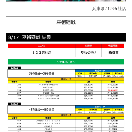
兵庫県
123五社店
巫術廻戦