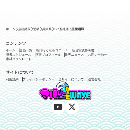
ホーム
企画結果
近畿
兵庫県
123五社店
巫術廻戦
コンテンツ
ホーム
企画一覧
明日行くならココ！！
新台実践参考書
演者スケジュール
演者プロフィール
業界ニュース
お問い合わせ
素材ダウンロード
サイトについて
利用規約
プライバシーポリシー
当サイトについて
運営会社