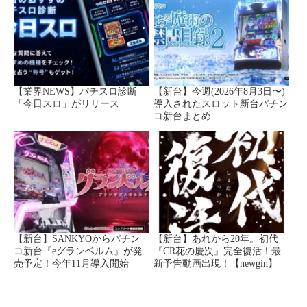
【業界NEWS】パチスロ診断
【新台】今週(2026年8月3日〜)
「今日スロ」がリリース
導入されたスロット新台パチン
コ新台まとめ
【新台】SANKYOからパチン
【新台】あれから20年。初代
コ新台『eグランベルム』が発
『CR花の慶次』完全復活！最
売予定！今年11月導入開始
新予告動画出現！【newgin】