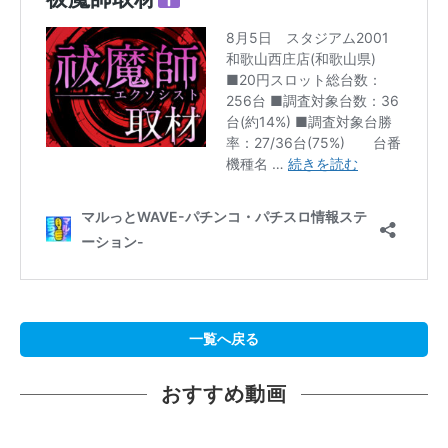
一覧へ戻る
おすすめ動画