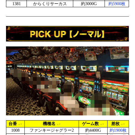
1381
からくりサーカス
約3000G
約5900枚
台番
機種名
ゲーム数
差枚
1008
ファンキージャグラー2
約4400G
約1900枚