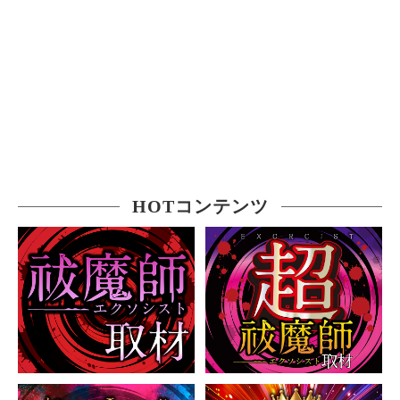
HOTコンテンツ