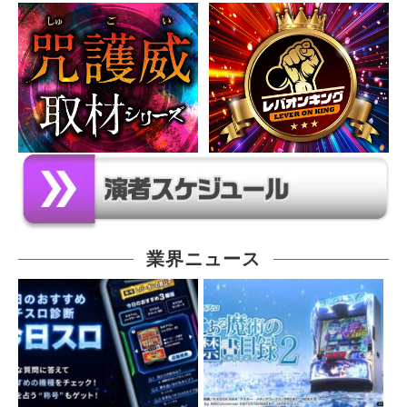
業界ニュース