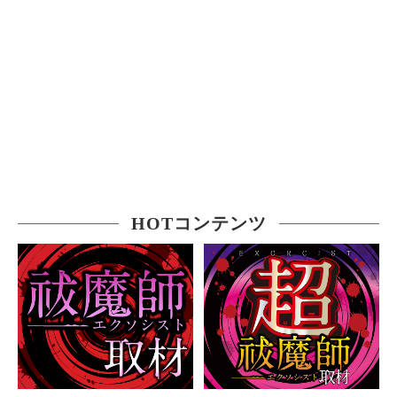
HOTコンテンツ