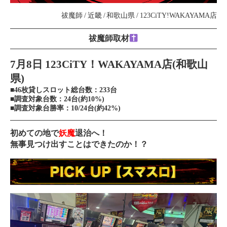
祓魔師
近畿
和歌山県
123CiTY!WAKAYAMA店
祓魔師取材
7月8日 123CiTY！WAKAYAMA店(和歌山
県)
■46枚貸しスロット総台数：233台
■調査対象台数：24台(約10%)
■調査対象台勝率：10/24台(約42%)
初めての地で
妖魔
退治へ！
無事見つけ出すことはできたのか！？