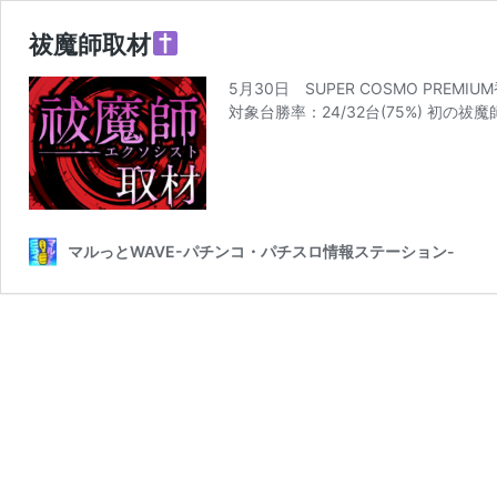
祓魔師取材
5月30日 SUPER COSMO PREM
対象台勝率：24/32台(75%) 初の祓
マルっとWAVE-パチンコ・パチスロ情報ステーション-