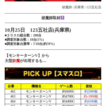
祓魔師
兵庫県
123五社店
祓魔師取材
10月25日 123五社店(兵庫県)
■２０スロ総台数：200台
■調査対象台数：10台(5%)
■調査対象台勝率：7/10台(約70%)
【モンキーターンV】から
大型
妖魔
が出現するも…
台番
機種名
ゲーム数
差枚
462
モンキーターンV
約6600G
約2900枚
463
モンキーターンV
約4700G
約-1800枚
464
モンキーターンV
約4400G
約4100枚