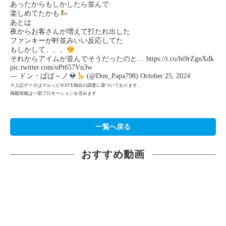
あったからもしかしたら並んで
楽しめてたかも
あとは
夜からお客さんが増えて打たれ出した
ファンキーが軒並みいい反応してた
もしかして、、、
それからアイムが並んでそうだったのと…
https://t.co/bi9rZgnXdk
pic.twitter.com/uPt657Vn3w
— ドン・ぱぱ～ノ
(@Don_Papa798)
October 25, 2024
※上記データはマルっとWAVE独自の調査に基づいております。
掲載情報は一部プロモーションを含みます
一覧へ戻る
おすすめ動画