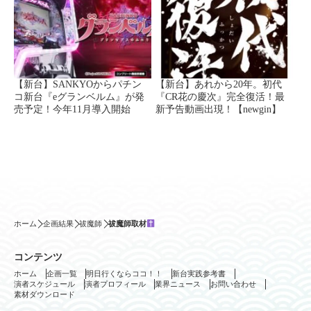
【新台】SANKYOからパチン
【新台】あれから20年。初代
コ新台『eグランベルム』が発
『CR花の慶次』完全復活！最
売予定！今年11月導入開始
新予告動画出現！【newgin】
ホーム
企画結果
祓魔師
祓魔師取材
コンテンツ
ホーム
企画一覧
明日行くならココ！！
新台実践参考書
演者スケジュール
演者プロフィール
業界ニュース
お問い合わせ
素材ダウンロード