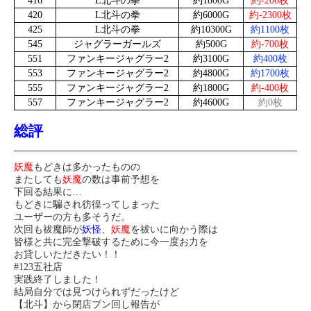
416
L北斗の拳
約1800G
約-200枚
420
L北斗の拳
約6000G
約-2300枚
425
L北斗の拳
約10300G
約1100枚
545
ジャグラーガールズ
約500G
約-700枚
551
ファンキージャグラー2
約3100G
約400枚
553
ファンキージャグラー2
約4800G
約1700枚
555
ファンキージャグラー2
約1800G
約-400枚
557
ファンキージャグラー2
約4600G
約0枚
総評
妖魔
もどきは多かったものの
またしても
妖魔
の数は事前予想を
下回る結果に…
もどきに騙され彷徨ってしまった
ユーザーの方も多そうだ。
次回も祓魔師が
妖怪
、
妖魔
を祓いに向かう際は
皆様と共に完全撃破するために今一度お力を
お貸しいただきたい！！
#123五社店
実践終了しました！
結局自分では見つけられずだったけど
【北斗】から閉店ブン回し報告が