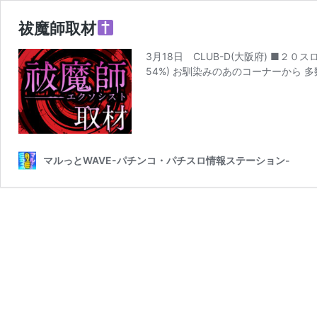
祓魔師取材
3月18日 CLUB-D(大阪府) ■２０
54%) お馴染みのあのコーナーから 多
マルっとWAVE-パチンコ・パチスロ情報ステーション-