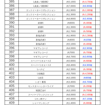
385
L炎炎ノ消防隊2
約5,100G
約-4,700枚
386
L炎炎ノ消防隊2
約7,000G
約6,800枚
387
ゴッドイーターリザレクション
約1,900G
約-1,900枚
388
ゴッドイーターリザレクション
約1,300G
約-1,200枚
389
ゴッドイーターリザレクション
約4,800G
約3,400枚
390
鉄拳6
約600G
約-400枚
391
鉄拳6
約1,300G
約-600枚
392
鉄拳6
約1,700G
約-500枚
393
新鬼武者3
約1,900G
約-1,300枚
394
新鬼武者3
約400G
約100枚
395
新鬼武者3
約5,100G
約-400枚
396
マギアレコード
約4,000G
約2,900枚
397
マギアレコード
約700G
約-700枚
398
マギアレコード
約4,700G
約3,600枚
399
スーパーリオエース2
約5,600G
約-600枚
400
スーパーリオエース2
約6,400G
約4,900枚
401
Lハナビ
約2,300G
約-300枚
402
L化物語
約5,700G
約-4,500枚
403
L吉宗
約3,100G
約900枚
404
いざ！番長
約3,400G
約6,700枚
405
モンスターハンターライズ
約700G
約-200枚
406
戦国乙女4
約3,100G
約-700枚
407
スーパーブラックジャック
約4,000G
約-2,400枚
408
Lキン肉マン
約5,400G
約7,100枚
409
シャーマンキング
約1,400G
約-800枚