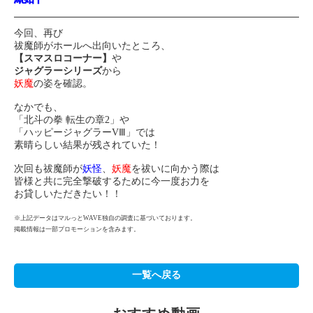
今回、再び
祓魔師がホールへ出向いたところ、
【スマスロコーナー】
や
ジャグラーシリーズ
から
妖魔
の姿を確認。
なかでも、
「北斗の拳 転生の章2」や
「ハッピージャグラーVⅢ」では
素晴らしい結果が残されていた！
次回も祓魔師が
妖怪
、
妖魔
を祓いに向かう際は
皆様と共に完全撃破するために
今一度お力を
お貸しいただきたい！！
※上記データはマルっとWAVE独自の調査に基づいております。
掲載情報は一部プロモーションを含みます。
一覧へ戻る