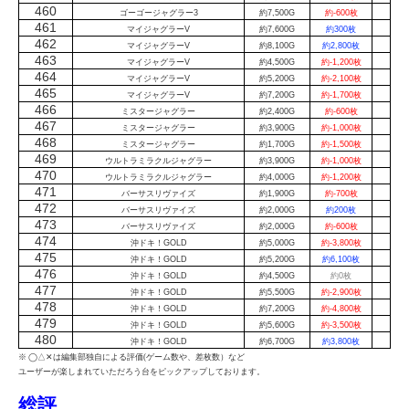
460
ゴーゴージャグラー3
約7,500G
約-600枚
461
マイジャグラーV
約7,600G
約300枚
462
マイジャグラーV
約8,100G
約2,800枚
463
マイジャグラーV
約4,500G
約-1,200枚
464
マイジャグラーV
約5,200G
約-2,100枚
465
マイジャグラーV
約7,200G
約-1,700枚
466
ミスタージャグラー
約2,400G
約-600枚
467
ミスタージャグラー
約3,900G
約-1,000枚
468
ミスタージャグラー
約1,700G
約-1,500枚
469
ウルトラミラクルジャグラー
約3,900G
約-1,000枚
470
ウルトラミラクルジャグラー
約4,000G
約-1,200枚
471
バーサスリヴァイズ
約1,900G
約-700枚
472
バーサスリヴァイズ
約2,000G
約200枚
473
バーサスリヴァイズ
約2,000G
約-600枚
474
沖ドキ！GOLD
約5,000G
約-3,800枚
475
沖ドキ！GOLD
約5,200G
約6,100枚
476
沖ドキ！GOLD
約4,500G
約0枚
477
沖ドキ！GOLD
約5,500G
約-2,900枚
478
沖ドキ！GOLD
約7,200G
約-4,800枚
479
沖ドキ！GOLD
約5,600G
約-3,500枚
480
沖ドキ！GOLD
約6,700G
約3,800枚
※ ◯△✕は編集部独自による評価(ゲーム数や、差枚数）など
ユーザーが楽しまれていただろう台をピックアップしております。
総評