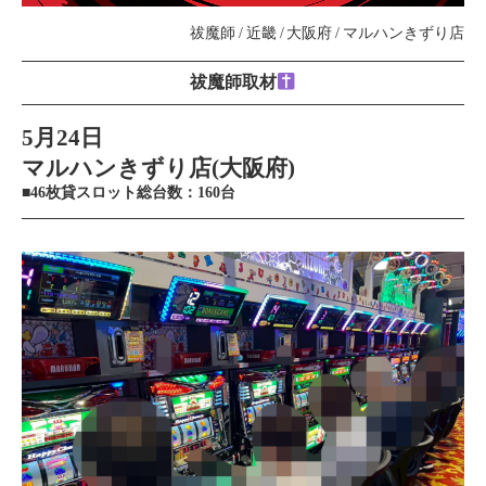
祓魔師
近畿
大阪府
マルハンきずり店
祓魔師取材
5月24日
マルハンきずり店(大阪府)
■46枚貸スロット総台数：160台