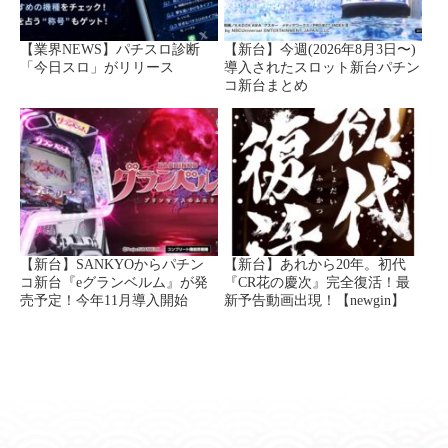
【業界NEWS】パチスロ診断
【新台】今週(2026年8月3日〜)
「今日スロ」がリリース
導入されたスロット新台パチン
コ新台まとめ
【新台】SANKYOからパチン
【新台】あれから20年。初代
コ新台『eグランベルム』が発
『CR花の慶次』完全復活！最
売予定！今年11月導入開始
新予告動画出現！【newgin】