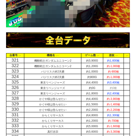
台番号
機種名
ゲーム数
差枚
321
機動戦士ガンダムユニコーン2
約5,900G
約1,600枚
322
機動戦士ガンダムユニコーン2
約1,200G
約-1,000枚
323
バジリスク絆2天膳
約1,000G
約-900枚
324
バジリスク絆2天膳
約900G
約-1,000枚
325
東京リベンジャーズ
約4,400G
約3,400枚
326
東京リベンジャーズ
約0G
約0枚
327
東京リベンジャーズ
約1,800G
約2,400枚
328
かぐや様は告らせたい
約4,400G
約-3,900枚
329
かぐや様は告らせたい
約1,500G
約-1,400枚
330
かぐや様は告らせたい
約2,200G
約-2,200枚
331
からくりサーカス
約4,800G
約1,300枚
332
からくりサーカス
約1,200G
約-700枚
333
からくりサーカス
約5,000G
約-1,600枚
334
真打吉宗
約5,600G
約-3,300枚