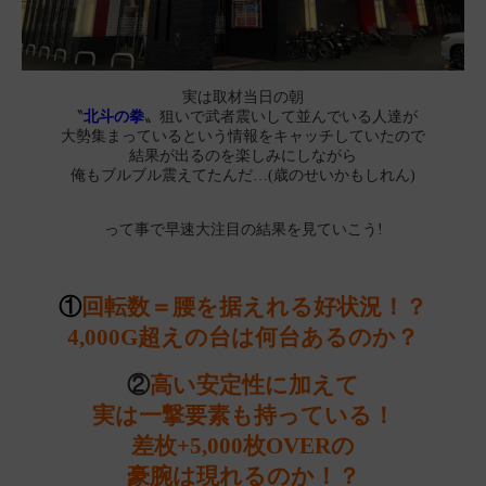
実は取材当日の朝
〝
北斗の拳
〟狙いで武者震いして並んでいる人達が
大勢集まっているという情報をキャッチしていたので
結果が出るのを楽しみにしながら
俺もブルブル震えてたんだ…(歳のせいかもしれん)
って事で早速大注目の結果を見ていこう!
①
回転数＝腰を据えれる好状況！？
4,000G超えの台は何台あるのか？
②
高い安定性に
加えて
実は一撃要素も持っている！
差枚+5,000枚OVERの
豪腕は現れるのか！？