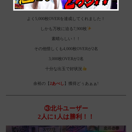
大量出玉獲得は難しいもんね…
よく5,000枚OVERを達成してくれました！
しかも万枚に迫る7,900枚
素晴らしい！！
その他惜しくも4,000枚OVERが2名
3,000枚OVERが2名
十分な出玉で好状況
余裕の【
2あべし
】獲得どぅあぁぁ!
③北斗ユーザー
2人に1人は勝利！！