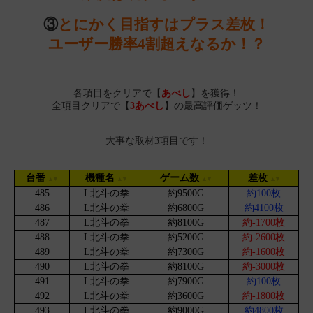
③
とにかく目指すはプラス差枚！
ユーザー勝率4割超えなるか！？
各項目をクリアで【
あべし
】を獲得！
全項目クリアで【
3あべし
】の最高評価ゲッツ！
大事な取材3項目です！
台番
機種名
ゲーム数
差枚
485
L北斗の拳
約9500G
約100枚
486
L北斗の拳
約6800G
約4100枚
487
L北斗の拳
約8100G
約-1700枚
488
L北斗の拳
約5200G
約-2600枚
489
L北斗の拳
約7300G
約-1600枚
490
L北斗の拳
約8100G
約-3000枚
491
L北斗の拳
約7900G
約100枚
492
L北斗の拳
約3600G
約-1800枚
493
L北斗の拳
約9000G
約4800枚