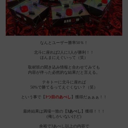
なんとユーザー勝率50％！
北斗に座れば2人に1人が勝利！！
ほんまにえぐいって（笑）
取材班の聞き込み情報と合わせてみても
内容が伴った必然的な結果だと言える。
テキトーに北斗に座れば
50%で勝てるってえぐくない？（笑）
という事で【
3つ目のあべし
】獲得だぁぁぁ！！
最終結果は満場一致の【
3あべし
】獲得！！！
(俺しかいないけど)
余裕で3あべし以上の内容で