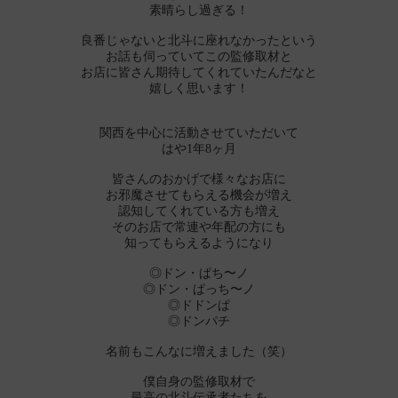
素晴らし過ぎる！
良番じゃないと北斗に座れなかったという
お話も伺っていてこの監修取材と
お店に皆さん期待してくれていたんだなと
嬉しく思います！
関西を中心に活動させていただいて
はや1年8ヶ月
皆さんのおかげで様々なお店に
お邪魔させてもらえる機会が増え
認知してくれている方も増え
そのお店で常連や年配の方にも
知ってもらえるようになり
◎ドン・ぱち〜ノ
◎ドン・ぱっち〜ノ
◎ドドンぱ
◎ドンパチ
名前もこんなに増えました（笑）
僕自身の監修取材で
最高の北斗伝承者たちを