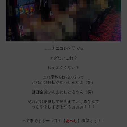
……ナニコレ(⁠•⁠ ⁠▽⁠ ⁠•⁠;⁠)w
エグないこれ？
ねぇエグくない？
これ平均G数7200Gって
どれだけ好状況だったんだよ（笑）
ほぼ全員ぶんまわしとるやん（笑）
それだけ納得して閉店までいけるなんて
うらやましすぎるやろぉぉぉ！！！
って事でまず一つ目の【
あべし
】獲得ぅぅ！！