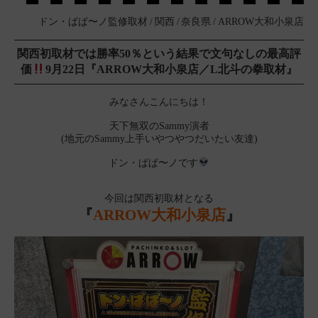
ドン・ぱぱ〜ノ監修取材
関西
奈良県
ARROW大和小泉店
関西初取材では勝率50％という結果で文句なしの最高評
価
9月22日『ARROW大和小泉店／L北斗の拳取材』
みなさんこんにちは！
天下無双のSammy演者
(地元のSammy上手いやつやつだいたい友達)
ドン・ぱぱ〜ノです
今回は関西初取材となる
『
ARROW大和小泉店
』