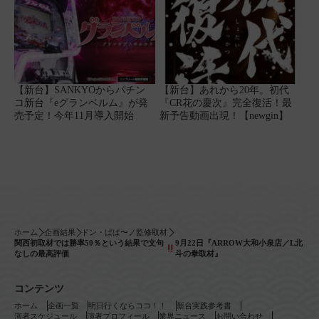
【新台】SANKYOからパチン
【新台】あれから20年。初代
コ新台『eグランベルム』が発
『CR花の慶次』完全復活！最
売予定！今年11月導入開始
新予告動画出現！【newgin】
ホーム
企画結果
ドン・ぱぱ〜ノ監修取材
関西初取材では勝率50％という結果で文句
9月22日『ARROW大和小泉店／L北
なしの最高評価
斗の拳取材』
コンテンツ
ホーム
企画一覧
明日行くならココ！！
新台実践参考書
演者スケジュール
演者プロフィール
業界ニュース
お問い合わせ