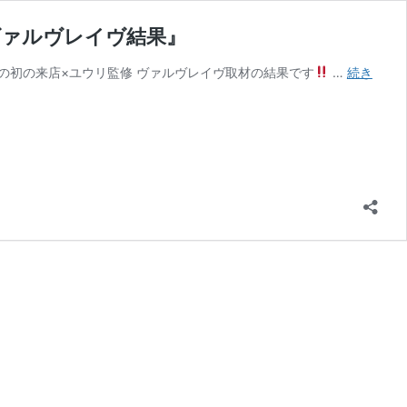
／ヴァルヴレイヴ結果』
の初の来店×ユウリ監修 ヴァルヴレイヴ取材の結果です
…
続き