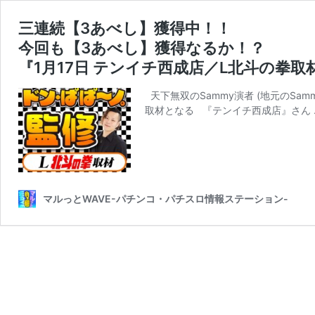
三連続【3あべし】獲得中！！
今回も【3あべし】獲得なるか！？
『1月17日 テンイチ西成店／L北斗の拳取
天下無双のSammy演者 (地元のSa
取材となる 『テンイチ西成店』さん
マルっとWAVE-パチンコ・パチスロ情報ステーション-