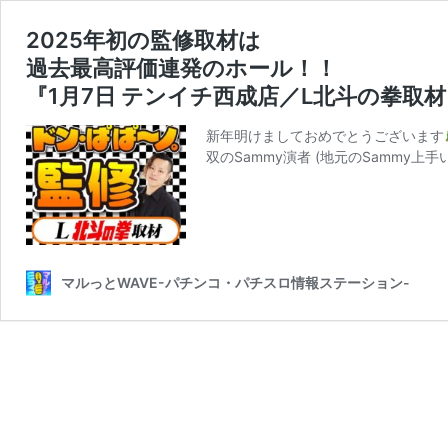
2025年初の監修取材は
過去最高評価連発のホール！！
『1月7日 テンイチ西成店／L北斗の拳取材
新年明けましておめでとうございます
双のSammy演者 (地元のSammy上
マルっとWAVE-パチンコ・パチスロ情報ステーション-